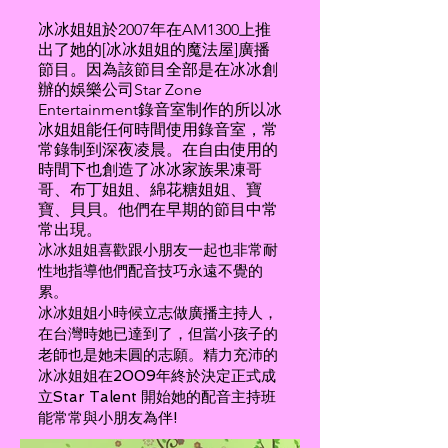
冰冰姐姐於2007年在AM1300上推
出了她的[冰冰姐姐的魔法屋]廣播
節目。因為該節目全部是在冰冰創
辦的娛樂公司Star Zone
Entertainment錄音室制作的所以冰
冰姐姐能任何時間使用錄音室，常
常錄制到深夜凌晨。在自由使用的
時間下也創造了冰冰家族果凍哥
哥、布丁姐姐、綿花糖姐姐、寶
寶、貝貝。他們在早期的節目中常
常出現。
冰冰姐姐喜歡跟小朋友一起也非常耐
性地指導他們配音技巧永遠不覺的
累。
冰冰姐姐小時候立志做廣播主持人，
在台灣時她已達到了，但當小孩子的
老師也是她未圓的志願。精力充沛的
冰冰姐姐在2009年終於決定正式成
立Star Talent 開始她的配音主持班
能常常與小朋友為伴!